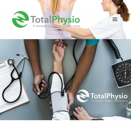
MENÚ
Y
TotalPhysio
WIDGETS