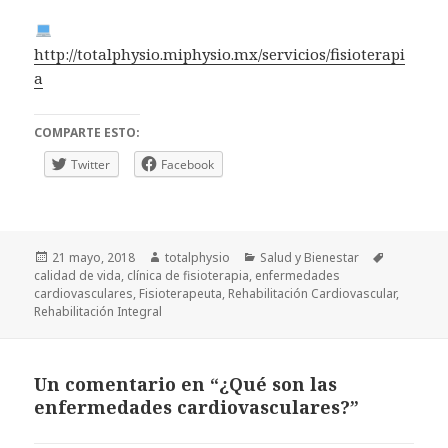
http://totalphysio.miphysio.mx/servicios/fisioterapi
a
COMPARTE ESTO:
Twitter
Facebook
Publicado
Autor
Categorías
Etiquetas
21 mayo, 2018
totalphysio
Salud y Bienestar
el
calidad de vida
,
clínica de fisioterapia
,
enfermedades
cardiovasculares
,
Fisioterapeuta
,
Rehabilitación Cardiovascular
,
Rehabilitación Integral
Un comentario en “¿Qué son las
enfermedades cardiovasculares?”