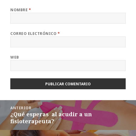
NOMBRE
*
CORREO ELECTRÓNICO
*
WEB
Navegación
ANTERIOR
de
¿Qué esperas al acudir a un
Entrada
entradas
fisioterapeuta?
anterior: