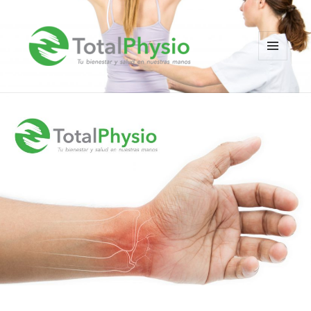
MENÚ
Y
TotalPhysio
WIDGETS