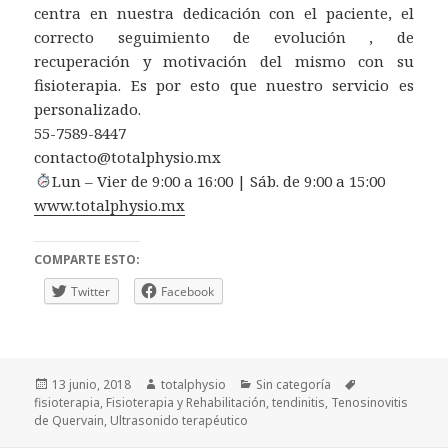
centra en nuestra dedicación con el paciente, el
correcto seguimiento de evolución , de
recuperación y motivación del mismo con su
fisioterapia. Es por esto que nuestro servicio es
personalizado.
55-7589-8447
contacto@totalphysio.mx
Lun – Vier de 9:00 a 16:00 | Sáb. de 9:00 a 15:00
www.totalphysio.mx
COMPARTE ESTO:
Twitter
Facebook
Publicado
Autor
Categorías
Etiquetas
13 junio, 2018
totalphysio
Sin categoría
el
fisioterapia
,
Fisioterapia y Rehabilitación
,
tendinitis
,
Tenosinovitis
de Quervain
,
Ultrasonido terapéutico