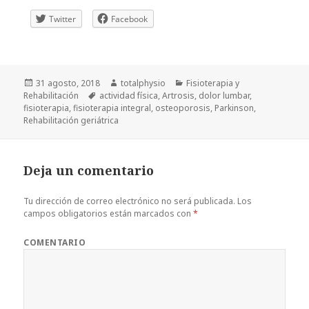
Twitter
Facebook
Publicado
Autor
Categorías
31 agosto, 2018
totalphysio
Fisioterapia y
el
Etiquetas
Rehabilitación
actividad física
,
Artrosis
,
dolor lumbar
,
fisioterapia
,
fisioterapia integral
,
osteoporosis
,
Parkinson
,
Rehabilitación geriátrica
Deja un comentario
Tu dirección de correo electrónico no será publicada.
Los
campos obligatorios están marcados con
*
COMENTARIO