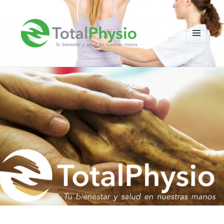
MENÚ
Y
TotalPhysio
WIDGETS