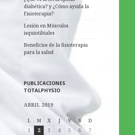
diabética? y ¿Cómo ayuda la
Fisioterapia?
Lesión en Músculos
isquiotibiales
Beneficios de la fisioterapia
para la salud
PUBLICACIONES
TOTALPHYSIO
ABRIL 2019
L
M
X
J
V
S
D
1
2
3
4
5
6
7