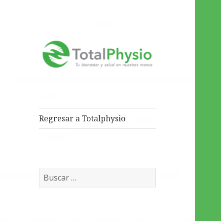
Tu salud y bienestar en
TotalPhysio
nuestras manos
Regresar a Totalphysio
Buscar: